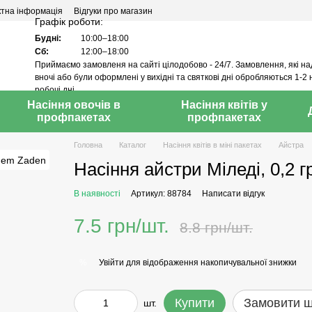
ктна інформація
Відгуки про магазин
Графік роботи:
Будні:
10:00–18:00
Сб:
12:00–18:00
Приймаємо замовленя на сайті цілодобово - 24/7. Замовлення, які н
вночі або були оформлені у вихідні та святкові дні обробляються 1-2 
робочі дні.
Насіння овочів в
Насіння квітів у
профпакетах
профпакетах
Головна
Каталог
Насіння квітів в міні пакетах
Айстра
Насіння айстри Міледі, 0,2 г
В наявності
Артикул: 88784
Написати відгук
7.5 грн/шт.
8.8 грн/шт.
Увійти
для відображення накопичувальної знижки
%
Купити
Замовити 
шт.