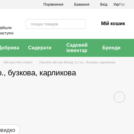
Порівняння
Бажання
Вхід
Укр
Рус
Мій кошик
адійшли
наступні
Садовий
Добрива
Сидерати
Бренди
інвентар
Айстра Hem Zaden
Насіння айстри Міледі, 0,2 гр., бузкова, карликова
р., бузкова, карликова
швидко