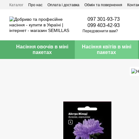
Перейти до основного контенту
Каталог
Про нас
Оплата і доставка
Обмін та повернення
Конта
097 301-93-73
099 403-42-93
Передзвонити вам?
Насіння овочів в міні
Насіння квітів в міні
пакетах
пакетах