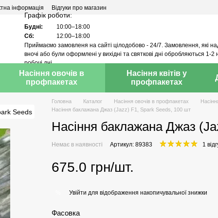
ктна інформація
Відгуки про магазин
Графік роботи:
Будні:
10:00–18:00
Сб:
12:00–18:00
Приймаємо замовленя на сайті цілодобово - 24/7. Замовлення, які н
вночі або були оформлені у вихідні та святкові дні обробляються 1-2 
робочі дні.
Насіння овочів в
Насіння квітів у
профпакетах
профпакетах
Головна
Каталог
Насіння овочів в профпакетах
Насінн
Насіння баклажана Джаз (Jazz) F1, Spark Seeds, 100 шт
Насіння баклажана Джаз (Jaz
Немає в наявності
Артикул: 89383
1 відг
675.0 грн/шт.
Увійти
для відображення накопичувальної знижки
%
Фасовка