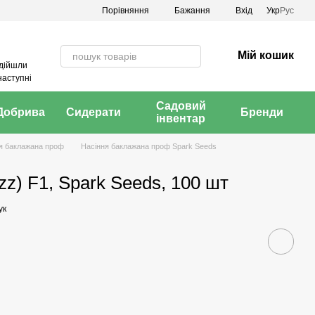
Порівняння
Бажання
Вхід
Укр
Рус
Мій кошик
адійшли
наступні
Садовий
Добрива
Сидерати
Бренди
інвентар
я баклажана проф
Насіння баклажана проф Spark Seeds
z) F1, Spark Seeds, 100 шт
ук