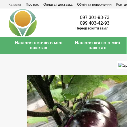
Перейти до основного контенту
Каталог
Про нас
Оплата і доставка
Обмін та повернення
Конта
097 301-93-73
099 403-42-93
Передзвонити вам?
Насіння овочів в міні
Насіння квітів в міні
пакетах
пакетах