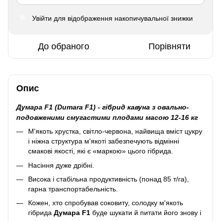
Увійти
для відображення накопичувальної знижки
%
До обраного
Порівняти
Опис
Думара F1 (Dumara F1) - гібрид кавуна з овально-
подовженими смугастими плодами масою 12-16 кг
М'якоть хрустка, світло-червона, найвища вміст цукру
і ніжна структура м'якоті забезпечують відмінні
смакові якості, які є «маркою» цього гібрида.
Насіння дуже дрібні.
Висока і стабільна продуктивність (понад 85 т/га),
гарна транспортабельність.
Кожен, хто спробував соковиту, солодку м'якоть
гібрида
Думара F1
буде шукати й питати його знову і