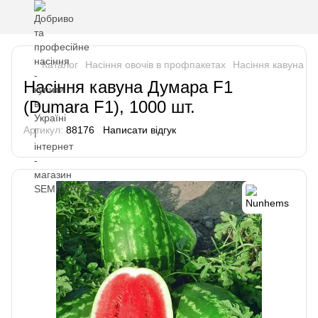
Каталог
Насіння овочів в профпакетах
Насіння кавуна п
Насіння кавуна Думара F1
(Dumara F1), 1000 шт.
Артикул:
88176
Написати відгук