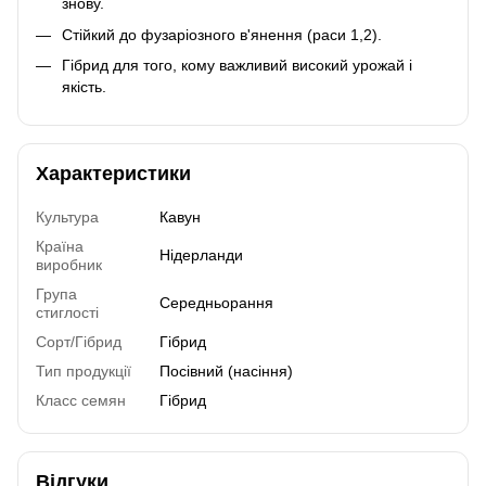
знову.
Стійкий до фузаріозного в'янення (раси 1,2).
Гібрид для того, кому важливий високий урожай і
якість.
Характеристики
Культура
Кавун
Країна
Нідерланди
виробник
Група
Середньорання
стиглості
Сорт/Гібрид
Гібрид
Тип продукції
Посівний (насіння)
Класс семян
Гібрид
Відгуки