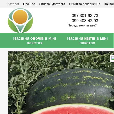
Перейти до основного контенту
Каталог
Про нас
Оплата і доставка
Обмін та повернення
Конта
097 301-93-73
099 403-42-93
Передзвонити вам?
Насіння овочів в міні
Насіння квітів в міні
пакетах
пакетах