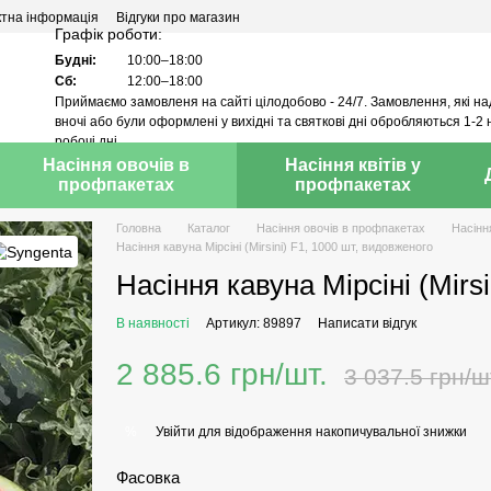
ктна інформація
Відгуки про магазин
Графік роботи:
Будні:
10:00–18:00
Сб:
12:00–18:00
Приймаємо замовленя на сайті цілодобово - 24/7. Замовлення, які н
вночі або були оформлені у вихідні та святкові дні обробляються 1-2 
робочі дні.
Насіння овочів в
Насіння квітів у
профпакетах
профпакетах
Головна
Каталог
Насіння овочів в профпакетах
Насінн
Насіння кавуна Мірсіні (Mirsini) F1, 1000 шт, видовженого
Насіння кавуна Мірсіні (Mirs
В наявності
Артикул: 89897
Написати відгук
2 885.6 грн/шт.
3 037.5 грн/ш
Увійти
для відображення накопичувальної знижки
%
Фасовка