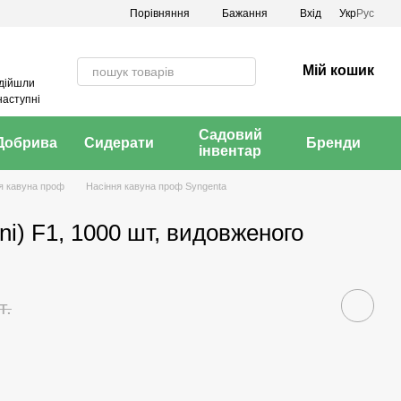
Порівняння
Бажання
Вхід
Укр
Рус
Мій кошик
адійшли
наступні
Садовий
Добрива
Сидерати
Бренди
інвентар
я кавуна проф
Насіння кавуна проф Syngenta
ini) F1, 1000 шт, видовженого
т.