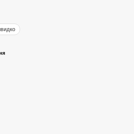
швидко
ня