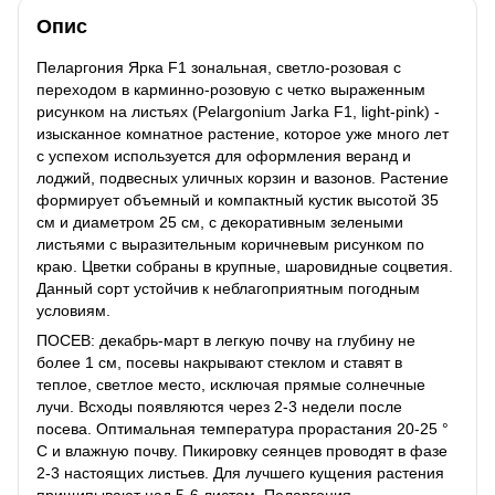
Опис
Пеларгония Ярка F1 зональная, светло-розовая с
переходом в карминно-розовую с четко выраженным
рисунком на листьях (Pelargonium Jarka F1, light-pink) -
изысканное комнатное растение, которое уже много лет
с успехом используется для оформления веранд и
лоджий, подвесных уличных корзин и вазонов. Растение
формирует объемный и компактный кустик высотой 35
см и диаметром 25 см, с декоративным зелеными
листьями с выразительным коричневым рисунком по
краю. Цветки собраны в крупные, шаровидные соцветия.
Данный сорт устойчив к неблагоприятным погодным
условиям.
ПОСЕВ: декабрь-март в легкую почву на глубину не
более 1 см, посевы накрывают стеклом и ставят в
теплое, светлое место, исключая прямые солнечные
лучи. Всходы появляются через 2-3 недели после
посева. Оптимальная температура прорастания 20-25 °
С и влажную почву. Пикировку сеянцев проводят в фазе
2-3 настоящих листьев. Для лучшего кущения растения
прищипывают над 5-6 листом. Пеларгония