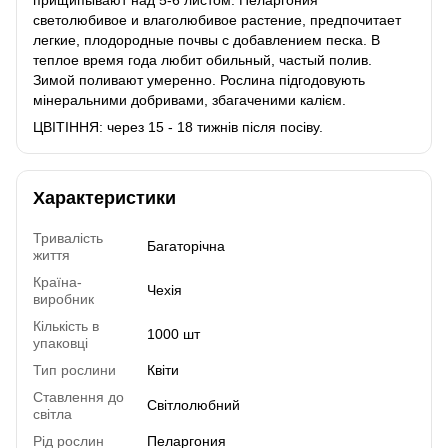
светолюбивое и влаголюбивое растение, предпочитает
легкие, плодородные почвы с добавлением песка. В
теплое время года любит обильный, частый полив.
Зимой поливают умеренно. Рослина підгодовують
мінеральними добривами, збагаченими калієм.
ЦВІТІННЯ: через 15 - 18 тижнів після посіву.
Характеристики
Тривалість
Багаторічна
життя
Країна-
Чехія
виробник
Кількість в
1000 шт
упаковці
Тип рослини
Квіти
Ставлення до
Світлолюбний
світла
Рід рослин
Пеларгония