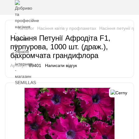
Каталог
Насіння квітів у профпакетах
Насіння петунії г
Насіння Петунії Афродіта F1,
пурпурова, 1000 шт. (драж.),
бахромчата грандифлора
Артикул:
89401
Написати відгук