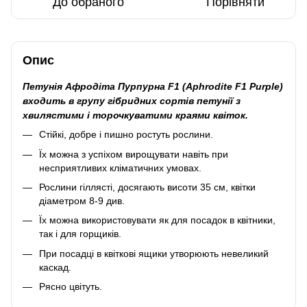
До обраного
Порівняти
Опис
Петунія Афродіта Пурпурна F1 (Aphrodite F1 Purple)
входить в групу гібридних сортів петунії з
хвилястими і торочкуватими краями квіток.
Стійкі, добре і пишно ростуть рослини.
Їх можна з успіхом вирощувати навіть при
несприятливих кліматичних умовах.
Рослини гіллясті, досягають висоти 35 см, квітки
діаметром 8-9 див.
Їх можна використовувати як для посадок в квітники,
так і для горщиків.
При посадці в квіткові ящики утворюють невеликий
каскад.
Рясно цвітуть.