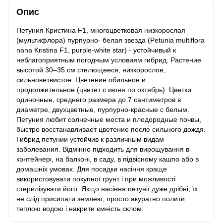
Опис
Петуния Кристина F1, многоцветковая низкорослая
(мультифлора) пурпурно- белая звезда (Petunia multiflora
nana Kristina F1, purple-white star) - устойчивый к
неблагоприятным погодным условиям гибрид. Растение
высотой 30–35 см стелющееся, низкорослое,
сильноветвистое. Цветение обильное и
продолжительное (цветет с июня по октябрь). Цветки
одиночные, среднего размера до 7 сантиметров в
диаметре, двухцветные, пурпурно-красные с белым.
Петуния любит солнечные места и плодородные почвы,
быстро восстанавливает цветение после сильного дождя.
Гибрид петунии устойчив к различным видам
заболевания. Відмінно підходить для вирощування в
контейнері, на балконі, в саду, в підвісному кашпо або в
домашніх умовах. Для посадки насіння краще
використовувати покупної грунт і при можливості
стерилізувати його. Якщо насіння петунії дуже дрібні, їх
не слід присипати землею, просто акуратно полити
теплою водою і накрити ємність склом.