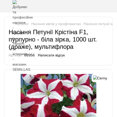
Каталог
Насіння квітів у профпакетах
Насіння петунії м
Насіння Петунії Крістіна F1,
пурпурно - біла зірка, 1000 шт.
(драже), мультифлора
Артикул:
88956
Написати відгук