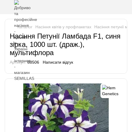
Каталог
Насіння квітів у профпакетах
Насіння петунії м
Насіння Петунії Ламбада F1, синя
зірка, 1000 шт. (драж.),
мультифлора
Артикул:
88506
Написати відгук