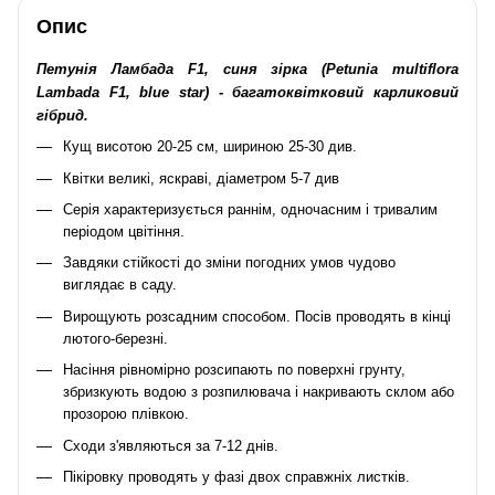
Опис
Петунія Ламбада F1, синя зірка (Petunia multiflora
Lambada F1, blue star) - багатоквітковий карликовий
гібрид.
Кущ висотою 20-25 см, шириною 25-30 див.
Квітки великі, яскраві, діаметром 5-7 див
Серія характеризується раннім, одночасним і тривалим
періодом цвітіння.
Завдяки стійкості до зміни погодних умов чудово
виглядає в саду.
Вирощують розсадним способом. Посів проводять в кінці
лютого-березні.
Насіння рівномірно розсипають по поверхні грунту,
збризкують водою з розпилювача і накривають склом або
прозорою плівкою.
Сходи з'являються за 7-12 днів.
Пікіровку проводять у фазі двох справжніх листків.