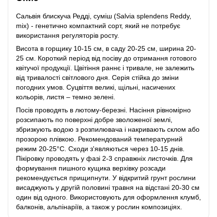
Сальвія блискуча Редді, суміш (Salvia splendens Reddy,
mix) - генетично компактний сорт, який не потребує
використання регуляторів росту.
Висота в горщику 10-15 см, в саду 20-25 см, ширина 20-
25 см. Короткий період від посіву до отримання готового
квітучої продукції. Цвітіння раннє і тривале, не залежить
від тривалості світлового дня. Серія стійка до зміни
погодних умов. Суцвіття великі, щільні, насичених
кольорів, листя – темно зелені.
Посів проводять в лютому-березні. Насіння рівномірно
розсипають по поверхні добре зволоженої землі,
збризкують водою з розпилювача і накривають склом або
прозорою плівкою. Рекомендований температурний
режим 20-25°C. Сходи з'являються через 10-15 днів.
Пікіровку проводять у фазі 2-3 справжніх листочків. Для
формування пишного кущика верхівку розсади
рекомендується прищипнути. У відкритий грунт рослини
висаджують у другій половині травня на відстані 20-30 см
один від одного. Використовують для оформлення клумб,
балконів, альпінаріїв, а також у рослин композиціях.