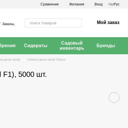
Сравнение
Желания
Вход
Укр
Рус
Мой заказ
. Заказы,
Садовый
брения
Сидераты
Бренды
инвентарь
на дыни проф
Семена дыни проф Clause
F1), 5000 шт.