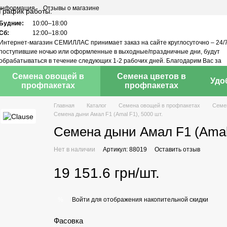
 информация
Отзывы о магазине
График работы:
Будние:
10:00–18:00
Сб:
12:00–18:00
Интернет-магазин СЕМИЛЛАС принимает заказ на сайте круглосуточно – 24/7
поступившие ночью или оформленные в выходные/праздничные дни, будут
обрабатываться в течение следующих 1-2 рабочих дней. Благодарим Вас за
понимание!
Семена овощей в
Семена цветов в
Удо
профпакетах
профпакетах
Главная
Каталог
Семена овощей в профпакетах
Семе
Семена дыни Амал F1 (Amal F1), 5000 шт.
Семена дыни Амал F1 (Amal 
Нет в наличии
Артикул: 88019
Оставить отзыв
19 151.6 грн/шт.
Войти
для отображения накопительной скидки
%
Фасовка