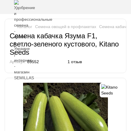
Каталог
Семена овощей в профпакетах
Семена кабачка
Семена кабачка Язума F1,
светло-зеленого кустового, Kitano
Seeds
Артикул:
89552
1 отзыв