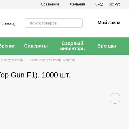
Сравнение
Желания
Вход
Укр
Рус
Мой заказ
. Заказы,
Садовый
брения
Сидераты
Бренды
инвентарь
на арбуза проф
Семена арбуза проф Syngenta
op Gun F1), 1000 шт.