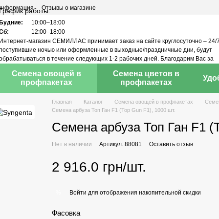
 информация
Отзывы о магазине
График работы:
Будние:
10:00–18:00
Сб:
12:00–18:00
Интернет-магазин СЕМИЛЛАС принимает заказ на сайте круглосуточно – 24/7
поступившие ночью или оформленные в выходные/праздничные дни, будут
обрабатываться в течение следующих 1-2 рабочих дней. Благодарим Вас за
понимание!
Семена овощей в
Семена цветов в
Удо
профпакетах
профпакетах
Главная
Каталог
Семена овощей в профпакетах
Семе
Семена арбуза Топ Ган F1 (Top Gun F1), 1000 шт.
Семена арбуза Топ Ган F1 (T
Нет в наличии
Артикул: 88081
Оставить отзыв
2 916.0 грн/шт.
Войти
для отображения накопительной скидки
%
Фасовка