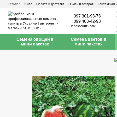
Перейти к основному контенту
Каталог
О нас
Оплата и доставка
Обмен и возврат
Контактная
097 301-93-73
099 403-42-93
Перезвонить вам?
Семена овощей в
Семена цветов в
мини пакетах
мини пакетах