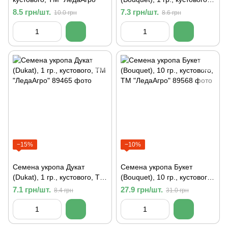
ТМ "ЛедаАгро"
8.5 грн/шт.
7.3 грн/шт.
10.0 грн
8.6 грн
−15%
−10%
Семена укропа Дукат
Семена укропа Букет
(Dukat), 1 гр., кустового, ТМ
(Bouquet), 10 гр., кустового,
"ЛедаАгро"
ТМ "ЛедаАгро"
7.1 грн/шт.
27.9 грн/шт.
8.4 грн
31.0 грн