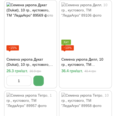
Хит
−15%
−10%
Семена укропа Дукат
Семена укропа Дилл, 10
(Dukat), 10 гр., кустового,
гр., кустового, ТМ
ТМ "ЛедаАгро"
"ЛедаАгро"
26.3 грн/шт.
36.4 грн/шт.
30.9 грн
40.4 грн