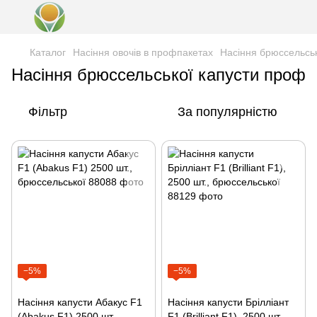
Каталог
Насіння овочів в профпакетах
Насіння брюссельсь
Насіння брюссельської капусти проф
Фільтр
За популярністю
−5%
−5%
Насіння капусти Абакус F1
Насіння капусти Брілліант
(Abakus F1) 2500 шт.,
F1 (Brilliant F1), 2500 шт.,