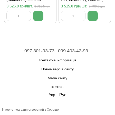
брюссельської
брюссельської
3 526.9 грн/шт.
3 515.0 грн/шт.
3 712.5 грн
3 700.0 грн
097 301-93-73
099 403-42-93
Контактна інформація
Повна версія сайту
Мапа сайту
© 2026
Укр
Рус
Інтернет-магазин створений з Хорошоп