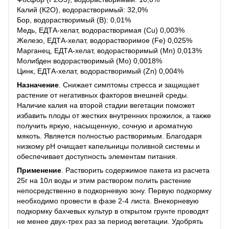
Калий (К2О), водорастворимый: 32,0%
Бор, водорастворимый (В): 0,01%
Медь, ЕДТА-хелат, водорастворимая (Cu) 0,003%
Железо, ЕДТА-хелат, водорастворимое (Fe) 0,025%
Марганец, ЕДТА-хелат, водорастворимый (Mn) 0,013%
Молибден водорастворимый (Мо) 0,0018%
Цинк, ЕДТА-хелат, водорастворимый (Zn) 0,004%
Назначение
. Снижает симптомы стресса и защищает
растение от негативных факторов внешней среды.
Наличие калия на второй стадии вегетации поможет
избавить плоды от жестких внутренних прожилок, а также
получить яркую, насыщенную, сочную и ароматную
мякоть. Является полностью растворимым. Благодаря
низкому pH очищает капельницы поливной системы и
обеспечивает доступность элементам питания.
Применение
. Растворить содержимое пакета из расчета
25г на 10л воды и этим раствором полить растение
непосредственно в подкорневую зону. Первую подкормку
необходимо провести в фазе 2-4 листа. Внекорневую
подкормку бахчевых культур в открытом грунте проводят
не менее двух-трех раз за период вегетации. Удобрять