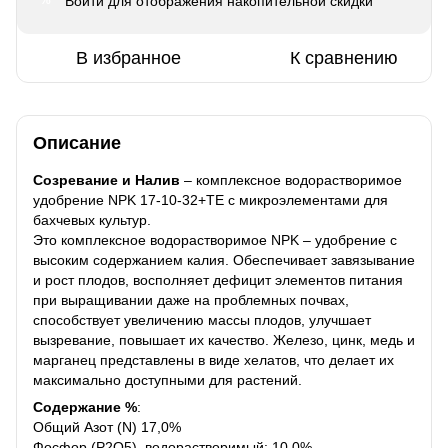
Войти
для отображения накопительной скидки
%
В избранное
К сравнению
Описание
Созревание и Налив
– комплексное водорастворимое
удобрение NPK 17-10-32+TE с микроэлементами для
бахчевых культур.
Это комплексное водорастворимое NPK – удобрение с
высоким содержанием калия. Обеспечивает завязывание
и рост плодов, восполняет дефицит элементов питания
при выращивании даже на проблемных почвах,
способствует увеличению массы плодов, улучшает
вызревание, повышает их качество. Железо, цинк, медь и
марганец представлены в виде хелатов, что делает их
максимально доступными для растений.
Содержание %
:
Общий Азот (N) 17,0%
Фосфор (Р2О5), водорастворимый: 10,0%