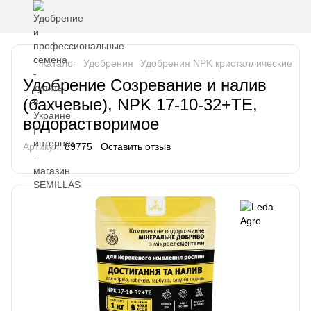
Каталог
Удобрения
Удобрения NPK кристаллические
Уд
Удобрение Созревание и налив
(бахчевые), NPK 17-10-32+ТЕ,
водорастворимое
Артикул:
89775
Оставить отзыв