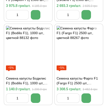
цветной
цветной
3 975.8 грн/шт.
2 693.3 грн/шт.
4 185.0 грн
2 835.0 грн
−5%
−5%
Семена капусты Бодилис
Семена капусты Фарго F1
F1 (Bodilis F1), 1000 шт.,
(Fargo F1) 2500 шт.,
цветной
цветной
1 140.0 грн/шт.
3 308.5 грн/шт.
1 200.0 грн
3 482.6 грн