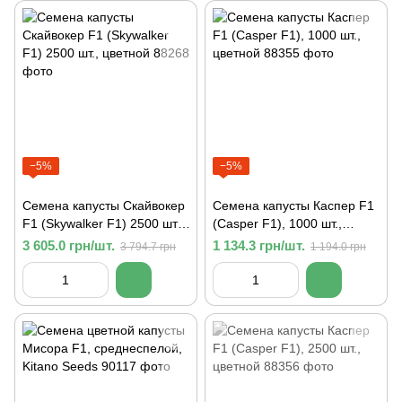
−5%
−5%
Семена капусты Скайвокер
Семена капусты Каспер F1
F1 (Skywalker F1) 2500 шт.,
(Casper F1), 1000 шт.,
цветной
цветной
3 605.0 грн/шт.
1 134.3 грн/шт.
3 794.7 грн
1 194.0 грн