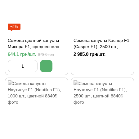
−5%
Семена цветной капусты
Семена капусты Каспер F1
Мисора F1, среднеспелой,
(Casper F1), 2500 шт.,
Kitano Seeds, 1 000 шт.
цветной
644.1 грн/шт.
2 985.0 грн/шт.
678.0 грн