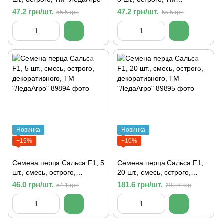
"ЛедаАгро"
47.2 грн/шт.
47.2 грн/шт.
55.5 грн
55.5 грн
Новинка
Новинка
−15%
−10%
Семена перца Сальса F1, 5
Семена перца Сальса F1,
шт., смесь, острого,
20 шт., смесь, острого,
декоративного, ТМ
декоративного, ТМ
46.0 грн/шт.
181.6 грн/шт.
54.1 грн
201.8 грн
"ЛедаАгро"
"ЛедаАгро"