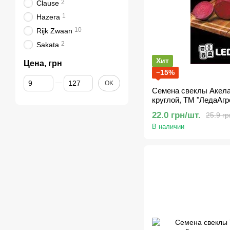
2
Clause
1
Hazera
10
Rijk Zwaan
2
Sakata
Хит
Цена, грн
−15%
От Цена, грн
До Цена, грн
OK
Семена свеклы Акела,
круглой, ТМ "ЛедаАгр
22.0 грн/шт.
25.9 гр
В наличии