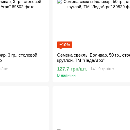
−10%
р, 3 гр., столовой
Семена свеклы Боливар, 50 гр., сто
о"
круглой, ТМ "ЛедаАгро"
127.7 грн/шт.
н/шт.
141.9 грн/шт.
В наличии