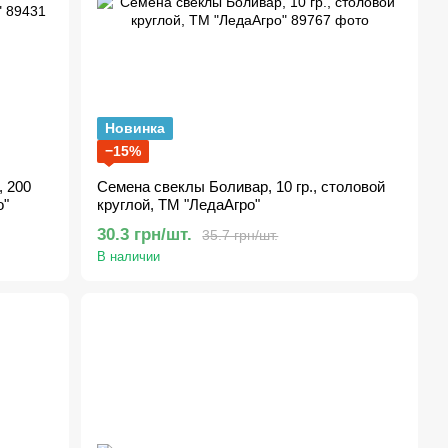
Новинка
−15%
, 200
Семена свеклы Боливар, 10 гр., столовой
о"
круглой, ТМ "ЛедаАгро"
30.3 грн/шт.
35.7 грн/шт.
В наличии