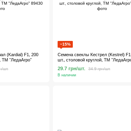
−15%
л (Kardial) F1, 200
Семена свеклы Кестрел (Kestrel) F1
, ТМ "ЛедаАгро"
шт., столовой круглой, ТМ "ЛедаАгр
29.7 грн/шт.
н/шт.
34.9 грн/шт.
В наличии