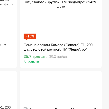
−15%
 шт.,
Семена свеклы Камаро (Camaro) F1, 200
шт., столовой круглой, ТМ "ЛедаАгро"
25.7 грн/шт.
30.2 грн/шт.
В наличии