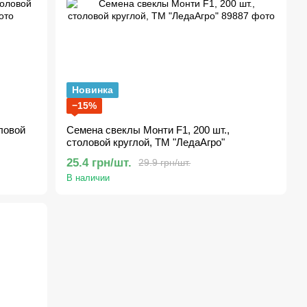
Новинка
−15%
ловой
Семена свеклы Монти F1, 200 шт.,
столовой круглой, ТМ "ЛедаАгро"
25.4 грн/шт.
29.9 грн/шт.
В наличии