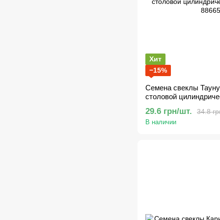
Хит
−15%
Семена свеклы Таунус
столовой цилиндриче
29.6 грн/шт.
34.8 гр
В наличии