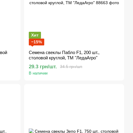
Хит
−15%
овой
Семена свеклы Пабло F1, 200 шт.,
столовой круглой, ТМ "ЛедаАгро"
29.3 грн/шт.
34.5 грн/шт.
В наличии