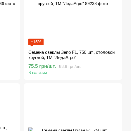
−15%
Семена свеклы Зепо F1, 750 шт., столовой
круглой, ТМ "ЛедаАгро"
75.5 грн/шт.
88.8 грн/шт.
В наличии