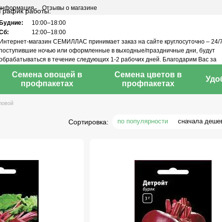
 информация
Отзывы о магазине
График работы:
Будние:
10:00–18:00
Сб:
12:00–18:00
Интернет-магазин СЕМИЛЛАС принимает заказ на сайте круглосуточно – 24/7
поступившие ночью или оформленные в выходные/праздничные дни, будут
обрабатываться в течение следующих 1-2 рабочих дней. Благодарим Вас за
понимание!
Семена овощей в
Семена цветов в
Удо
профпакетах
профпакетах
ловой
по популярности
сначала деше
Сортировка: