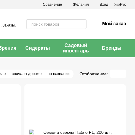
Сравнение
Желания
Вход
Укр
Рус
Мой заказ
. Заказы,
Садовый
брения
Сидераты
Бренды
инвентарь
Отображение:
вле
сначала дороже
по названию