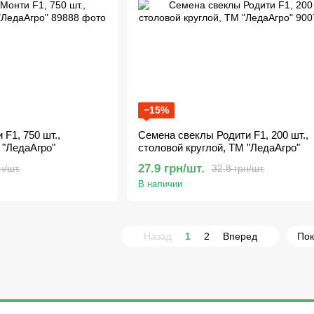
−15%
F1, 750 шт.,
Семена свеклы Родити F1, 200 шт.,
 "ЛедаАгро"
столовой круглой, ТМ "ЛедаАгро"
27.9 грн/шт.
н/шт.
32.8 грн/шт.
В наличии
Назад
1
2
Вперед
Пок