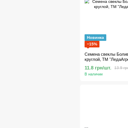
Новинка
−15%
Семена свеклы Болива
круглой, ТМ "ЛедаАгр
11.8 грн/шт.
13.9 гр
В наличии