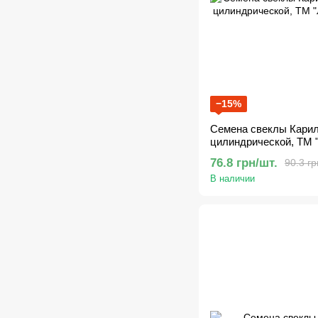
−15%
Семена свеклы Карило
цилиндрической, ТМ 
76.8 грн/шт.
90.3 гр
В наличии