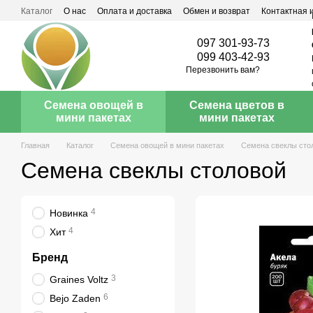
Перейти к основному контенту
Каталог
О нас
Оплата и доставка
Обмен и возврат
Контактная
097 301-93-73
099 403-42-93
Перезвонить вам?
Семена овощей в
Семена цветов в
мини пакетах
мини пакетах
Главная
Каталог
Семена овощей в мини пакетах
Семена свеклы сто
Семена свеклы столовой
4
Новинка
4
Хит
Бренд
3
Graines Voltz
6
Bejo Zaden