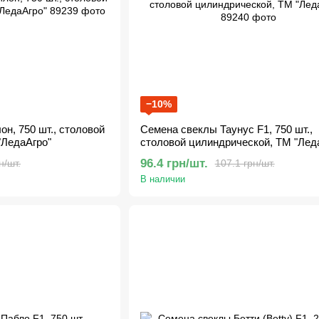
−10%
н, 750 шт., столовой
Семена свеклы Таунус F1, 750 шт.,
"ЛедаАгро"
столовой цилиндрической, ТМ "Лед
96.4 грн/шт.
н/шт.
107.1 грн/шт.
В наличии