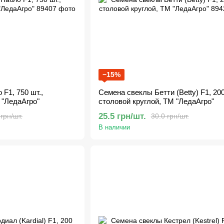
−15%
F1, 750 шт.,
Семена свеклы Бетти (Betty) F1, 200
 "ЛедаАгро"
столовой круглой, ТМ "ЛедаАгро"
25.5 грн/шт.
 грн/шт.
30.0 грн/шт.
В наличии