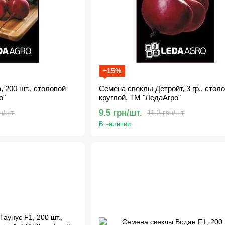
−15%
 200 шт., столовой
Семена свеклы Детройт, 3 гр., стол
о"
круглой, ТМ "ЛедаАгро"
9.5 грн/шт.
н/шт.
11.2 грн/шт.
В наличии