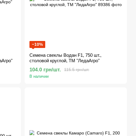
−10%
Семена свеклы Водан F1, 750 шт.,
аАгро"
столовой круглой, ТМ "ЛедаАгро"
104.0 грн/шт.
115.5 грн/шт.
В наличии