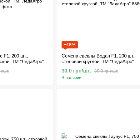
−15%
 F1, 200 шт.,
Семена свеклы Водан F1, 200 шт.,
ской, ТМ "ЛедаАгро"
столовой круглой, ТМ "ЛедаАгро"
30.0 грн/шт.
н/шт.
35.3 грн/шт.
В наличии