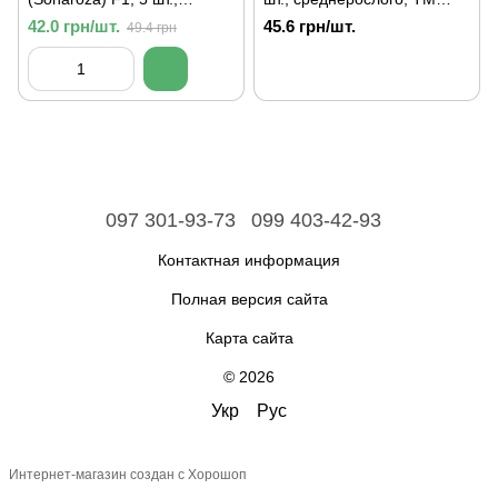
розового среднерослого,
"ЛедаАгро"
42.0 грн/шт.
45.6 грн/шт.
49.4 грн
ТМ "ЛедаАгро"
097 301-93-73
099 403-42-93
Контактная информация
Полная версия сайта
Карта сайта
© 2026
Укр
Рус
Интернет-магазин создан с Хорошоп