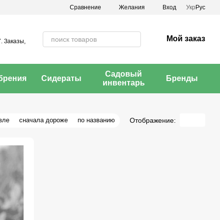
Сравнение
Желания
Вход
Укр
Рус
Мой заказ
. Заказы,
Садовый
брения
Сидераты
Бренды
инвентарь
Отображение:
вле
сначала дороже
по названию