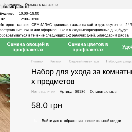
 информация
Отзывы о магазине
График работы:
Будние:
10:00–18:00
Сб:
12:00–18:00
Интернет-магазин СЕМИЛЛАС принимает заказ на сайте круглосуточно – 24/7
поступившие ночью или оформленные в выходные/праздничные дни, будут
обрабатываться в течение следующих 1-2 рабочих дней. Благодарим Вас за
понимание!
Семена овощей в
Семена цветов в
Удо
профпакетах
профпакетах
Главная
Каталог
Садовый инвентарь
Набор для ухода
Набор для ухода за комнатн
х предметов
Нет в наличии
Артикул: 89186
Оставить отзыв
58.0 грн
Войти
для отображения накопительной скидки
%