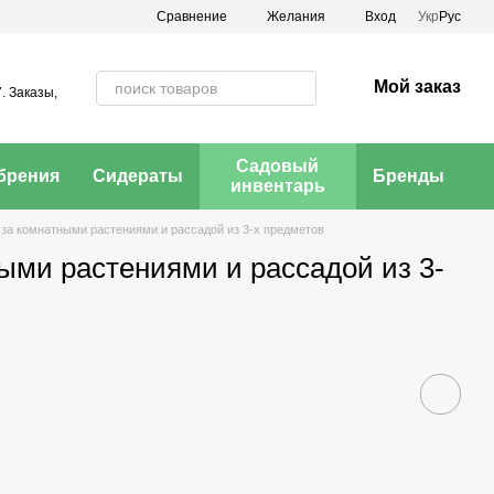
Сравнение
Желания
Вход
Укр
Рус
Мой заказ
. Заказы,
Садовый
брения
Сидераты
Бренды
инвентарь
 за комнатными растениями и рассадой из 3-х предметов
ыми растениями и рассадой из 3-