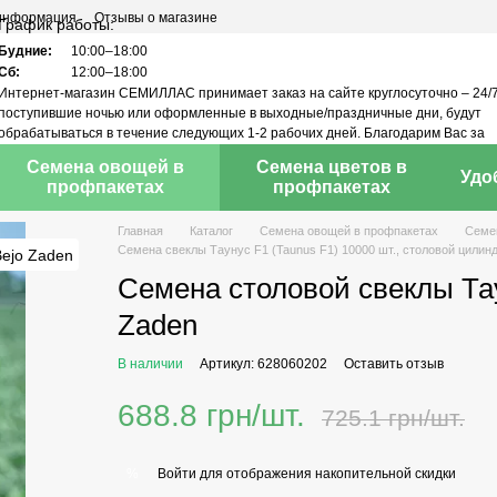
 информация
Отзывы о магазине
График работы:
Будние:
10:00–18:00
Сб:
12:00–18:00
Интернет-магазин СЕМИЛЛАС принимает заказ на сайте круглосуточно – 24/7
поступившие ночью или оформленные в выходные/праздничные дни, будут
обрабатываться в течение следующих 1-2 рабочих дней. Благодарим Вас за
понимание!
Семена овощей в
Семена цветов в
Удо
профпакетах
профпакетах
Главная
Каталог
Семена овощей в профпакетах
Семе
Семена свеклы Таунус F1 (Taunus F1) 10000 шт., столовой цилин
Семена столовой свеклы Тау
Zaden
В наличии
Артикул: 628060202
Оставить отзыв
688.8 грн/шт.
725.1 грн/шт.
Войти
для отображения накопительной скидки
%