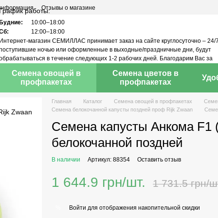
 информация
Отзывы о магазине
График работы:
Будние:
10:00–18:00
Сб:
12:00–18:00
Интернет-магазин СЕМИЛЛАС принимает заказ на сайте круглосуточно – 24/7
поступившие ночью или оформленные в выходные/праздничные дни, будут
обрабатываться в течение следующих 1-2 рабочих дней. Благодарим Вас за
понимание!
Семена овощей в
Семена цветов в
Удо
профпакетах
профпакетах
Главная
Каталог
Семена овощей в профпакетах
Семен
Семена белокочанной капусты поздней проф Rijk Zwaan
Семен
Семена капусты Анкома F1 (
белокочанной поздней
В наличии
Артикул: 88354
Оставить отзыв
1 644.9 грн/шт.
1 731.5 грн/ш
Войти
для отображения накопительной скидки
%