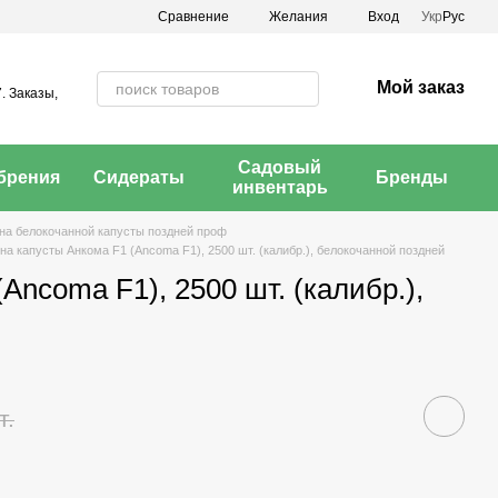
Сравнение
Желания
Вход
Укр
Рус
Мой заказ
. Заказы,
Садовый
брения
Сидераты
Бренды
инвентарь
а белокочанной капусты поздней проф
а капусты Анкома F1 (Ancoma F1), 2500 шт. (калибр.), белокочанной поздней
Ancoma F1), 2500 шт. (калибр.),
т.