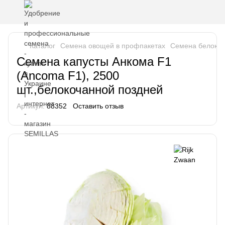
Каталог
Семена овощей в профпакетах
Семена белокоч
Семена капусты Анкома F1
(Ancoma F1), 2500
шт.,белокочанной поздней
Артикул:
88352
Оставить отзыв