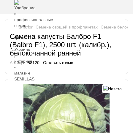
Каталог
Семена овощей в профпакетах
Семена белокоч
Семена капусты Балбро F1
(Balbro F1), 2500 шт. (калибр.),
белокочанной ранней
Артикул:
88120
Оставить отзыв