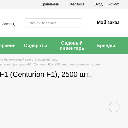
Сравнение
Желания
Вход
Укр
Рус
Мой заказ
. Заказы,
Садовый
брения
Сидераты
Бренды
инвентарь
а белокочанной капусты поздней проф
апусты Центурион F1 (Centurion F1), 2500 шт., белокочанной поздней
 (Centurion F1), 2500 шт.,