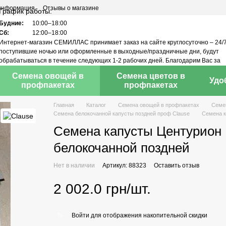
 информация
Отзывы о магазине
График работы:
Будние:
10:00–18:00
Сб:
12:00–18:00
Интернет-магазин СЕМИЛЛАС принимает заказ на сайте круглосуточно – 24/7
поступившие ночью или оформленные в выходные/праздничные дни, будут
обрабатываться в течение следующих 1-2 рабочих дней. Благодарим Вас за
понимание!
Семена овощей в
Семена цветов в
Удо
профпакетах
профпакетах
Главная
Каталог
Семена овощей в профпакетах
Семен
Семена белокочанной капусты поздней проф Clause
Семена к
Семена капусты Центурион F1
белокочанной поздней
Нет в наличии
Артикул: 88323
Оставить отзыв
2 002.0 грн/шт.
Войти
для отображения накопительной скидки
%