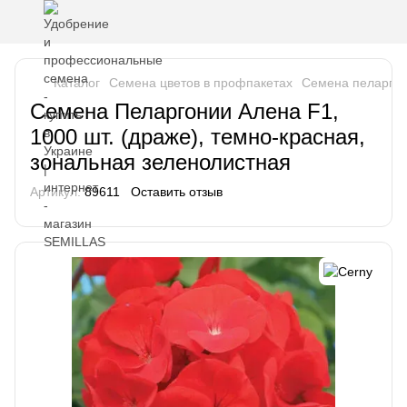
Каталог
Семена цветов в профпакетах
Семена пеларго
Семена Пеларгонии Алена F1,
1000 шт. (драже), темно-красная,
зональная зеленолистная
Артикул:
89611
Оставить отзыв