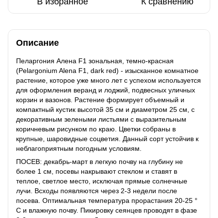
В избранное
К сравнению
Описание
Пеларгония Алена F1 зональная, темно-красная
(Pelargonium Alena F1, dark red) - изысканное комнатное
растение, которое уже много лет с успехом используется
для оформления веранд и лоджий, подвесных уличных
корзин и вазонов. Растение формирует объемный и
компактный кустик высотой 35 см и диаметром 25 см, с
декоративным зелеными листьями с выразительным
коричневым рисунком по краю. Цветки собраны в
крупные, шаровидные соцветия. Данный сорт устойчив к
неблагоприятным погодным условиям.
ПОСЕВ: декабрь-март в легкую почву на глубину не
более 1 см, посевы накрывают стеклом и ставят в
теплое, светлое место, исключая прямые солнечные
лучи. Всходы появляются через 2-3 недели после
посева. Оптимальная температура прорастания 20-25 °
С и влажную почву. Пикировку сеянцев проводят в фазе