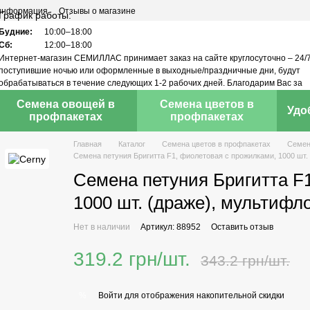
 информация
Отзывы о магазине
График работы:
Будние:
10:00–18:00
Сб:
12:00–18:00
Интернет-магазин СЕМИЛЛАС принимает заказ на сайте круглосуточно – 24/7
поступившие ночью или оформленные в выходные/праздничные дни, будут
обрабатываться в течение следующих 1-2 рабочих дней. Благодарим Вас за
понимание!
Семена овощей в
Семена цветов в
Удо
профпакетах
профпакетах
Главная
Каталог
Семена цветов в профпакетах
Семен
Семена петуния Бригитта F1, фиолетовая с прожилками, 1000 шт.
Семена петуния Бригитта F
1000 шт. (драже), мультифл
Нет в наличии
Артикул: 88952
Оставить отзыв
319.2 грн/шт.
343.2 грн/шт.
Войти
для отображения накопительной скидки
%