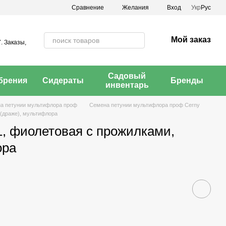
Сравнение
Желания
Вход
Укр
Рус
Мой заказ
. Заказы,
Садовый
брения
Сидераты
Бренды
инвентарь
а петунии мультифлора проф
Семена петунии мультифлора проф Cerny
 (драже), мультифлора
1, фиолетовая с прожилками,
ора