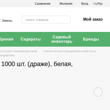
Сравнение
Желания
Вход
Укр
Рус
Мой заказ
. Заказы,
Садовый
брения
Сидераты
Бренды
инвентарь
а петунии грандифлора проф
Семена петунии грандифлора проф Cerny
грандифлора
1000 шт. (драже), белая,