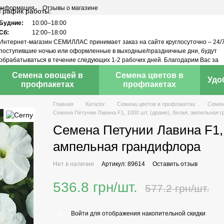
 информация
Отзывы о магазине
График работы:
Будние:
10:00–18:00
Сб:
12:00–18:00
Интернет-магазин СЕМИЛЛАС принимает заказ на сайте круглосуточно – 24/7
поступившие ночью или оформленные в выходные/праздничные дни, будут
обрабатываться в течение следующих 1-2 рабочих дней. Благодарим Вас за
понимание!
Семена овощей в
Семена цветов в
Удо
профпакетах
профпакетах
Главная
Каталог
Семена цветов в профпакетах
Семен
Семена Петунии Лавина F1, 1000 шт. (драже), белая, ампельная 
Семена Петунии Лавина F1, 
ампельная грандифлора
Нет в наличии
Артикул: 89614
Оставить отзыв
536.8 грн/шт.
577.2 грн/шт.
Войти
для отображения накопительной скидки
%