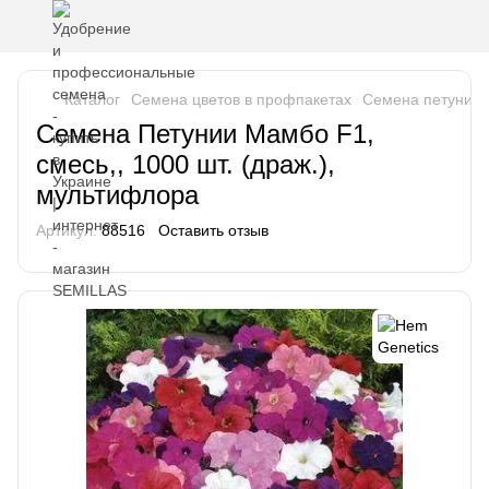
Каталог
Семена цветов в профпакетах
Семена петунии
Семена Петунии Мамбо F1,
смесь,, 1000 шт. (драж.),
мультифлора
Артикул:
88516
Оставить отзыв