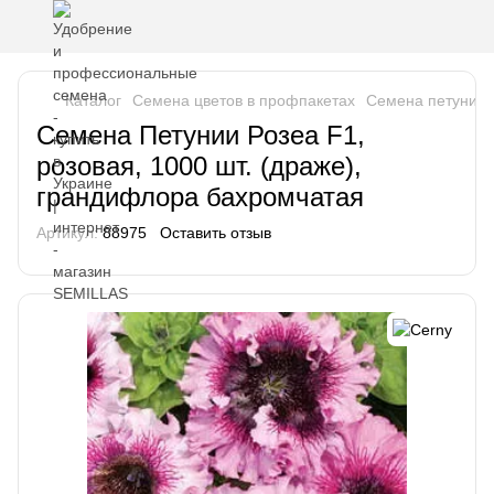
Каталог
Семена цветов в профпакетах
Семена петунии
Семена Петунии Розеа F1,
розовая, 1000 шт. (драже),
грандифлора бахромчатая
Артикул:
88975
Оставить отзыв