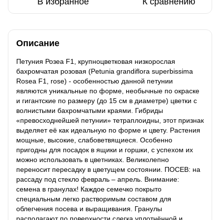
В избранное
К сравнению
Описание
Петуния Розеа F1, крупноцветковая низкорослая
бахромчатая розовая (Petunia grandiflora superbissima
Rosea F1, rose) - особенностью данной петунии
являются уникальные по форме, необычные по окраске
и гигантские по размеру (до 15 см в диаметре) цветки с
волнистыми бахромчатыми краями. Гибриды
«превосходнейшей петунии» тетраплоидны, этот признак
выделяет её как идеальную по форме и цвету. Растения
мощные, высокие, слабоветвящиеся. Особенно
пригодны для посадок в ящики и горшки, с успехом их
можно использовать в цветниках. Великолепно
переносит пересадку в цветущем состоянии. ПОСЕВ: на
рассаду под стекло февраль – апрель. Внимание:
семена в гранулах! Каждое семечко покрыто
специальным легко растворимым составом для
облегчения посева и выращивания. Гранулы
располагают по поверхности слегка уплотнённой и