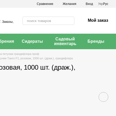
Сравнение
Желания
Вход
Укр
Рус
Мой заказ
. Заказы,
Садовый
брения
Сидераты
Бренды
инвентарь
а петунии грандифлора проф
нии Танго F1, розовая, 1000 шт. (драж.), грандифлора
зовая, 1000 шт. (драж.),