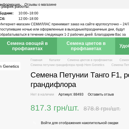
 информация
Отзывы о магазине
График работы:
Будние:
10:00–18:00
Сб:
12:00–18:00
Интернет-магазин СЕМИЛЛАС принимает заказ на сайте круглосуточно – 24/7
поступившие ночью или оформленные в выходные/праздничные дни, будут
обрабатываться в течение следующих 1-2 рабочих дней. Благодарим Вас за
понимание!
Семена овощей в
Семена цветов в
Удо
профпакетах
профпакетах
Главная
Каталог
Семена цветов в профпакетах
Семен
Семена петунии грандифлора проф Hem Genetics
Семена Пету
Семена Петунии Танго F1, ро
грандифлора
Нет в наличии
Артикул: 88493
Оставить отзыв
817.3 грн/шт.
878.8 грн/шт.
Войти
для отображения накопительной скидки
%