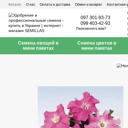
Перейти к основному контенту
Каталог
О нас
Оплата и доставка
Обмен и возврат
Контактная
097 301-93-73
099 403-42-93
Перезвонить вам?
Семена овощей в
Семена цветов в
мини пакетах
мини пакетах