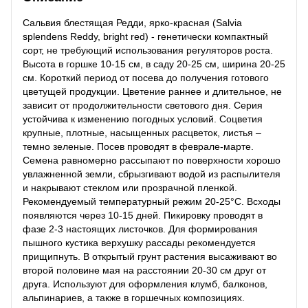
Сальвия блестящая Редди, ярко-красная (Salvia
splendens Reddy, bright red) - генетически компактный
сорт, не требующий использования регуляторов роста.
Высота в горшке 10-15 см, в саду 20-25 см, ширина 20-25
см. Короткий период от посева до получения готового
цветущей продукции. Цветение раннее и длительное, не
зависит от продолжительности светового дня. Серия
устойчива к изменению погодных условий. Соцветия
крупные, плотные, насыщенных расцветок, листья –
темно зеленые. Посев проводят в феврале-марте.
Семена равномерно рассыпают по поверхности хорошо
увлажненной земли, сбрызгивают водой из распылителя
и накрывают стеклом или прозрачной пленкой.
Рекомендуемый температурный режим 20-25°C. Всходы
появляются через 10-15 дней. Пикировку проводят в
фазе 2-3 настоящих листочков. Для формирования
пышного кустика верхушку рассады рекомендуется
прищипнуть. В открытый грунт растения высаживают во
второй половине мая на расстоянии 20-30 см друг от
друга. Используют для оформления клумб, балконов,
альпинариев, а также в горшечных композициях.