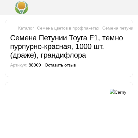
Каталог
Семена цветов в профпакетах
Семена петунии
Семена Петунии Тоуга F1, темно
пурпурно-красная, 1000 шт.
(драже), грандифлора
Артикул:
88969
Оставить отзыв