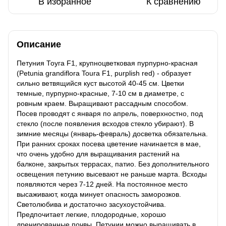
В избранное
К сравнению
Описание
Петуния Тоуга F1, крупноцветковая пурпурно-красная
(Petunia grandiflora Toura F1, purplish red) - образует
сильно ветвящийся куст высотой 40-45 см. Цветки
темные, пурпурно-красные, 7-10 см в диаметре, с
ровным краем. Выращивают рассадным способом.
Посев проводят с января по апрель, поверхностно, под
стекло (после появления всходов стекло убирают). В
зимние месяцы (январь-февраль) досветка обязательна.
При ранних сроках посева цветение начинается в мае,
что очень удобно для выращивания растений на
балконе, закрытых террасах, патио. Без дополнительного
освещения петунию высевают не раньше марта. Всходы
появляются через 7-12 дней. На постоянное место
высаживают, когда минует опасность заморозков.
Светолюбива и достаточно засухоустойчива.
Предпочитает легкие, плодородные, хорошо
дренированные почвы. Петунии можно выращивать в