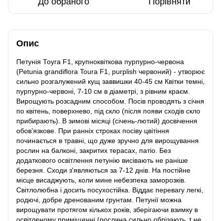
До обраного
Порівняти
Опис
Петунія Тоуга F1, крупноквіткова пурпурно-червона
(Petunia grandiflora Toura F1, purplish червоний) - утворює
сильно розгалужений кущ заввишки 40-45 см Квітки темні,
пурпурно-червоні, 7-10 см в діаметрі, з рівним краєм.
Вирощують розсадним способом. Посів проводять з січня
по квітень, поверхнево, під скло (після появи сходів скло
прибирають). В зимові місяці (січень-лютий) досвічення
обов'язкове. При ранніх строках посіву цвітіння
починається в травні, що дуже зручно для вирощування
рослин на балконі, закритих терасах, патіо. Без
додаткового освітлення петунію висівають не раніше
березня. Сходи з'являються за 7-12 днів. На постійне
місце висаджують, коли мине небезпека заморозків.
Світлолюбна і досить посухостійка. Віддає перевагу легкі,
родючі, добре дренованим грунтам. Петунії можна
вирощувати протягом кількох років, зберігаючи взимку в
освітленому приміщенні (рослина сильно обрізають, t не