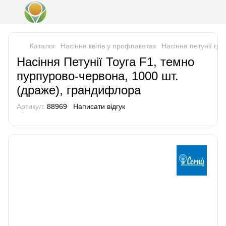
Каталог
Насіння квітів у профпакетах
Насіння петунії г
Насіння Петунії Тоуга F1, темно
пурпурово-червона, 1000 шт.
(драже), грандифлора
Артикул:
88969
Написати відгук