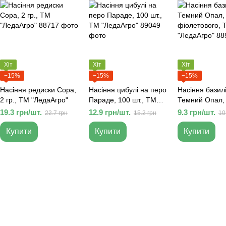
Хіт
Хіт
Хіт
−15%
−15%
−15%
Насіння редиски Сора,
Насіння цибулі на перо
Насіння базил
2 гр., ТМ "ЛедаАгро"
Параде, 100 шт., ТМ
Темний Опал, 0
"ЛедаАгро"
фіолетового, 
19.3 грн/шт.
12.9 грн/шт.
9.3 грн/шт.
22.7 грн
15.2 грн
10
"ЛедаАгро"
Купити
Купити
Купити