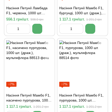
Насіння Петунії Ламбада
Насіння Петунії Мамбо F1,
F1, червона, 1000 шт.
бургунді, 1000 шт. (драж.),
(драж.), мультифлора
мультифлора
556.1 грн/шт.
1 117.1 грн/шт.
598.0 грн
1 201.2 грн
−7%
−7%
Насіння Петунії Мамбо F1,
Насіння Петунії Мамбо F1,
насичено пурпурова, 1000
пурпурова, 1000 шт.
шт. (драж.), мультифлора
(драж.), мультифлора
1 117.1 грн/шт.
1 117.1 грн/шт.
1 201.2 грн
1 201.2 грн