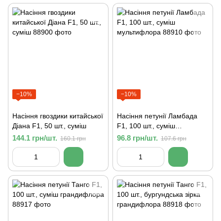
−10%
−10%
Насіння гвоздики китайської
Насіння петунії Ламбада
Діана F1, 50 шт., суміш
F1, 100 шт., суміш
мультифлора
144.1 грн/шт.
96.8 грн/шт.
160.1 грн
107.6 грн