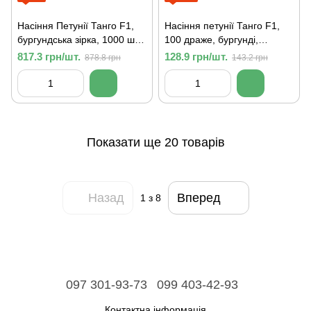
Насіння Петунії Танго F1,
Насіння петунії Танго F1,
бургундська зірка, 1000 шт.
100 драже, бургунді,
(драже), грандифлора
грандифлора
817.3 грн/шт.
128.9 грн/шт.
878.8 грн
143.2 грн
Показати ще 20 товарів
Назад
Вперед
1
з 8
097 301-93-73
099 403-42-93
Контактна інформація