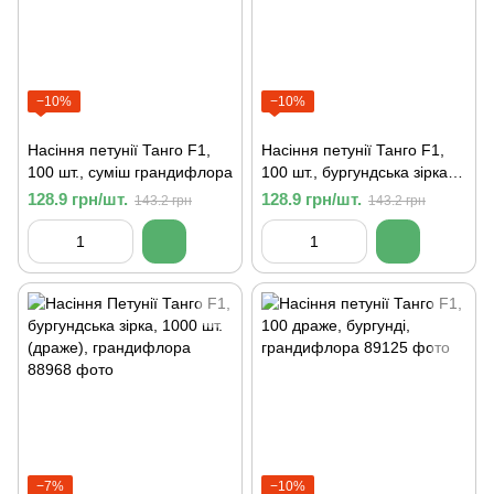
−10%
−10%
Насіння петунії Танго F1,
Насіння петунії Танго F1,
100 шт., суміш грандифлора
100 шт., бургундська зірка
грандифлора
128.9 грн/шт.
128.9 грн/шт.
143.2 грн
143.2 грн
−7%
−10%