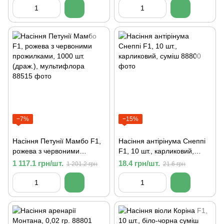
−7%
−15%
Насіння Петунії Мамбо F1,
Насіння антірінума Снеппі
рожева з червоними
F1, 10 шт., карликовий,
прожилками, 1000 шт.
суміш
1 117.1 грн/шт.
18.4 грн/шт.
1 201.2 грн
21.6 грн
(драж.), мультифлора