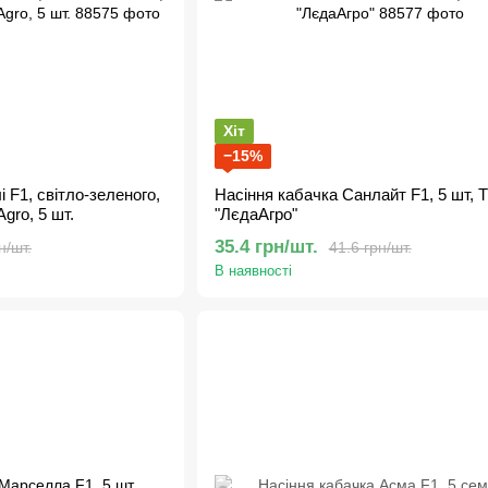
Хіт
−15%
і F1, світло-зеленого,
Насіння кабачка Санлайт F1, 5 шт, 
gro, 5 шт.
"ЛєдаАгро"
35.4 грн/шт.
н/шт.
41.6 грн/шт.
В наявності