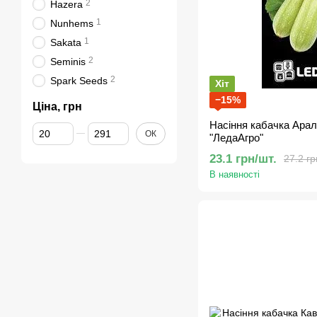
2
Hazera
1
Nunhems
1
Sakata
2
Seminis
2
Spark Seeds
Хіт
−15%
Ціна, грн
Насіння кабачка Арал
Від Ціна, грн
До Ціна, грн
ОК
"ЛедаАгро"
23.1 грн/шт.
27.2 гр
В наявності