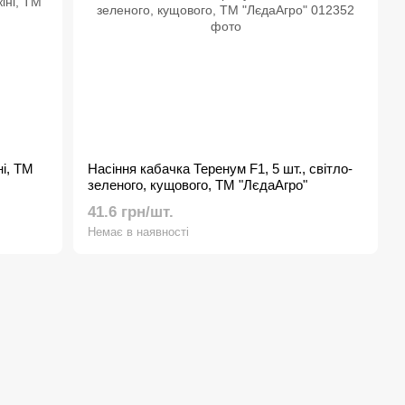
ні, ТМ
Насіння кабачка Теренум F1, 5 шт., світло-
зеленого, кущового, ТМ "ЛєдаАгро"
41.6 грн/шт.
Немає в наявності