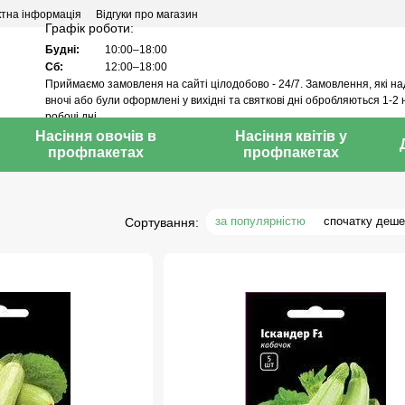
ктна інформація
Відгуки про магазин
Графік роботи:
Будні:
10:00–18:00
Сб:
12:00–18:00
Приймаємо замовленя на сайті цілодобово - 24/7. Замовлення, які н
вночі або були оформлені у вихідні та святкові дні обробляються 1-2 
робочі дні.
Насіння овочів в
Насіння квітів у
профпакетах
профпакетах
за популярністю
спочатку деш
Сортування: