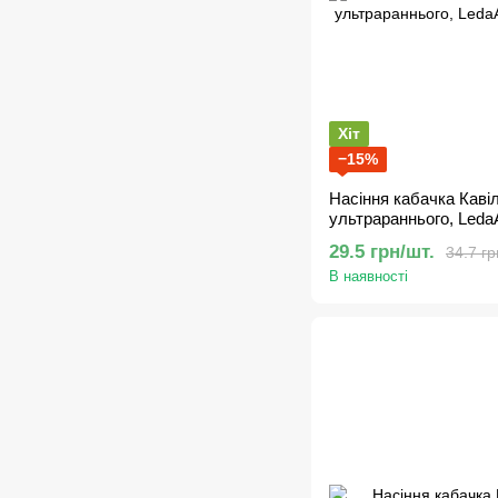
Хіт
−15%
Насіння кабачка Кавіл
ультрараннього, LedaA
29.5 грн/шт.
34.7 гр
В наявності