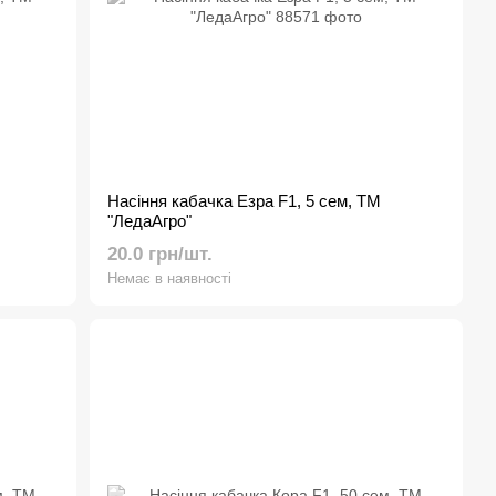
Насіння кабачка Езра F1, 5 сем, ТМ
"ЛедаАгро"
20.0 грн/шт.
Немає в наявності