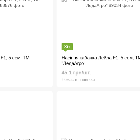
Хіт
 F1, 5 сем, ТМ
Насіння кабачка Лейла F1, 5 сем, Т
"ЛедаАгро"
45.1 грн/шт.
Немає в наявності