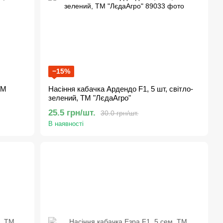
−15%
ТМ
Насіння кабачка Ардендо F1, 5 шт, світло-
зелений, ТМ "ЛєдаАгро"
25.5 грн/шт.
30.0 грн/шт.
В наявності