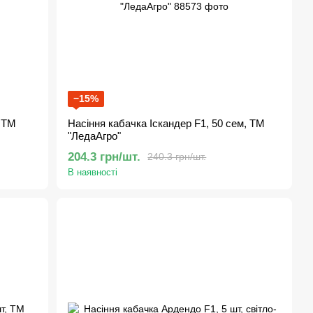
−15%
, ТМ
Насіння кабачка Іскандер F1, 50 сем, ТМ
"ЛедаАгро"
204.3 грн/шт.
240.3 грн/шт.
В наявності