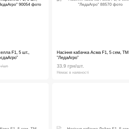
елла F1, 5 шт.,
Насіння кабачка Асма F1, 5 сем, ТМ
ЛєдаАгро"
"ЛедаАгро"
33.9 грн/шт.
н/шт.
Немає в наявності