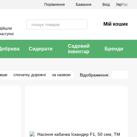
Порівняння
Бажання
Вхід
Укр
Рус
Мій кошик
адійшли
наступні
Садовий
Добрива
Сидерати
Бренди
інвентар
Відображення:
евше
спочатку дорожчі
за назвою