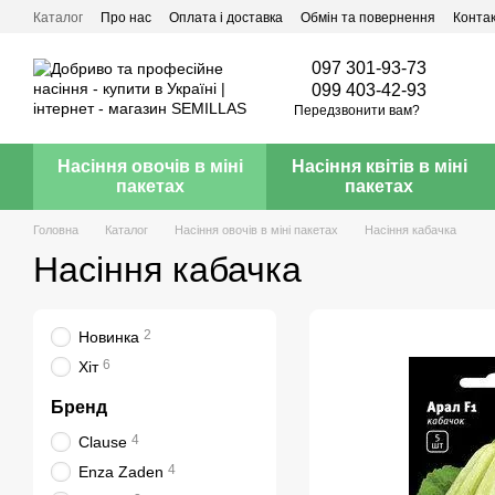
Перейти до основного контенту
Каталог
Про нас
Оплата і доставка
Обмін та повернення
Конта
097 301-93-73
099 403-42-93
Передзвонити вам?
Насіння овочів в міні
Насіння квітів в міні
пакетах
пакетах
Головна
Каталог
Насіння овочів в міні пакетах
Насіння кабачка
Насіння кабачка
2
Новинка
6
Хіт
Бренд
4
Clause
4
Enza Zaden