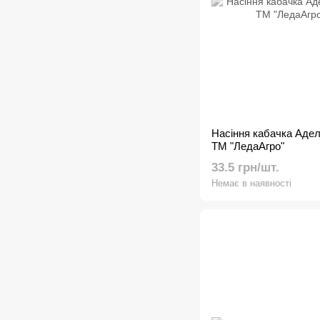
Насіння кабачка Аделія
ТМ "ЛедаАгро"
33.5 грн/шт.
Немає в наявності