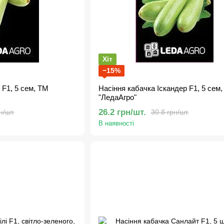
Хіт
−15%
 F1, 5 сем, ТМ
Насіння кабачка Іскандер F1, 5 сем
"ЛедаАгро"
26.2 грн/шт.
н/шт.
30.8 грн/шт.
В наявності