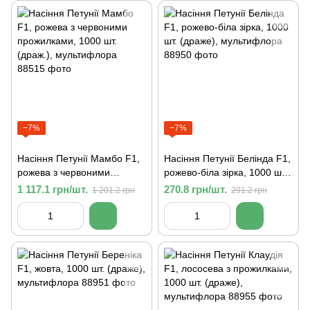
−7%
−7%
Насіння Петунії Мамбо F1,
Насіння Петунії Белінда F1,
рожева з червоними
рожево-біла зірка, 1000 шт.
прожилками, 1000 шт.
(драже), мультифлора
1 117.1 грн/шт.
270.8 грн/шт.
1 201.2 грн
291.2 грн
(драж.), мультифлора