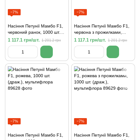
−7%
−7%
Насіння Петунії Мамбо F1,
Насіння Петунії Мамбо F1,
червоний ранок, 1000 шт.
червона з прожилками,
(драж.), мультифлора
1000 шт. (драж.),
1 117.1 грн/шт.
1 117.1 грн/шт.
1 201.2 грн
1 201.2 грн
мультифлора
−7%
−7%
Насіння Петунії Мамбо F1,
Насіння Петунії Мамбо F1,