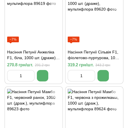
−7%
−7%
Насіння Петунії Анжеліка
Насіння Петунії Сільвія F1,
F1, біла, 1000 шт. (драже),
фіолетово-пурпурова, 1000
мультифлора
шт. (драже), мультифлора
270.8 грн/шт.
319.2 грн/шт.
291.2 грн
343.2 грн