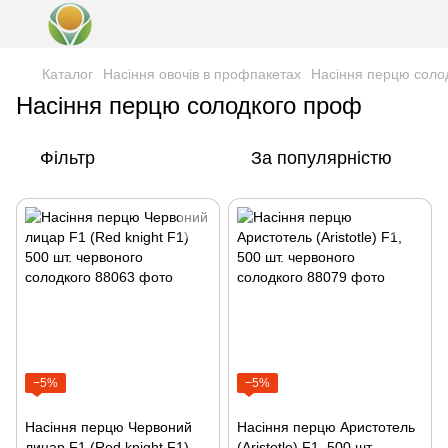
Каталог
Насіння овочів в профпакетах
Насіння перцю соло
Насіння перцю солодкого проф
Фільтр
За популярністю
−5%
−5%
Насіння перцю Червоний
Насіння перцю Аристотель
лицар F1 (Red knight F1)
(Aristotle) F1, 500 шт.