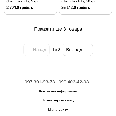
(Hercules F1), 5 гр.,
(Hercules F1), 50 гр.,
солодкого
солодкого
2 704.0 грн/шт.
25 142.0 грн/шт.
Показати ще 3 товара
Назад
Вперед
1
з 2
097 301-93-73
099 403-42-93
Контактна інформація
Повна версія сайту
Мапа сайту