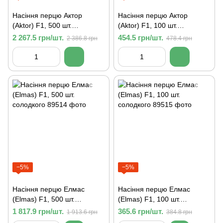
Насіння перцю Актор
Насіння перцю Актор
(Aktor) F1, 500 шт.
(Aktor) F1, 100 шт.
солодкого
солодкого
2 267.5 грн/шт.
454.5 грн/шт.
2 386.8 грн
478.4 грн
−5%
−5%
Насіння перцю Елмас
Насіння перцю Елмас
(Elmas) F1, 500 шт.
(Elmas) F1, 100 шт.
солодкого
солодкого
1 817.9 грн/шт.
365.6 грн/шт.
1 913.6 грн
384.8 грн