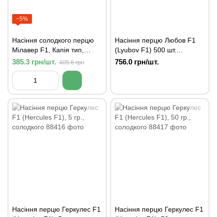
−5%
Насіння солодкого перцю
Насіння перцю Любов F1
Мілавер F1, Капія тип,
(Lyubov F1) 500 шт.
Leda, 100 шт
солодкого
385.3 грн/шт.
756.0 грн/шт.
405.6 грн
Насіння перцю Геркулес F1
Насіння перцю Геркулес F1