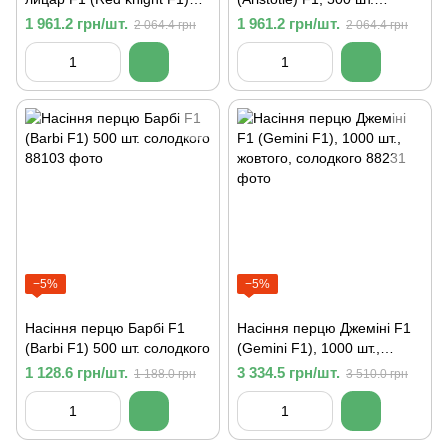
500 шт. червоного
червоного солодкого
1 961.2 грн/шт.
1 961.2 грн/шт.
2 064.4 грн
2 064.4 грн
солодкого
−5%
−5%
Насіння перцю Барбі F1
Насіння перцю Джеміні F1
(Barbi F1) 500 шт. солодкого
(Gemini F1), 1000 шт.,
жовтого, солодкого
1 128.6 грн/шт.
3 334.5 грн/шт.
1 188.0 грн
3 510.0 грн