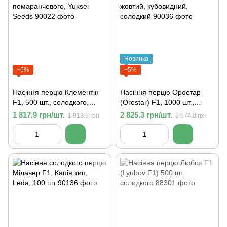
Новинка
−5%
−5%
Насіння перцю Клементін
Насіння перцю Оростар
F1, 500 шт., солодкого,
(Orostar) F1, 1000 шт.,
помаранчевого, Yuksel
жовтий, кубовидний,
1 817.9 грн/шт.
2 825.3 грн/шт.
1 913.6 грн
2 974.0 грн
Seeds
солодкий