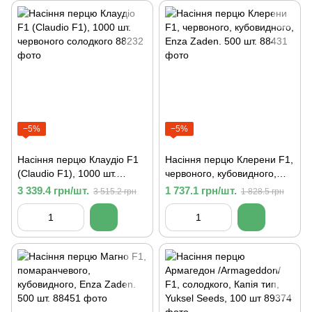
−5%
−5%
Насіння перцю Клаудіо F1
Насіння перцю Клерени F1,
(Claudio F1), 1000 шт.
червоного, кубовидного,
червоного солодкого
Enza Zaden. 500 шт.
3 339.4 грн/шт.
1 737.1 грн/шт.
3 515.2 грн
1 828.5 грн