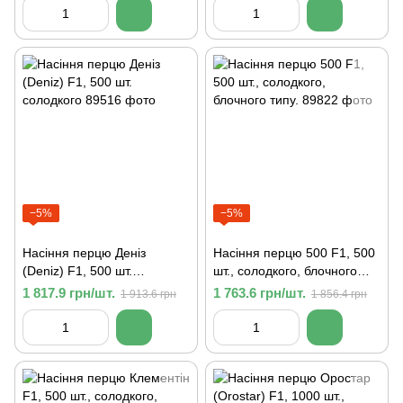
−5%
−5%
Насіння перцю Деніз
Насіння перцю 500 F1, 500
(Deniz) F1, 500 шт.
шт., солодкого, блочного
солодкого
типу.
1 817.9 грн/шт.
1 763.6 грн/шт.
1 913.6 грн
1 856.4 грн