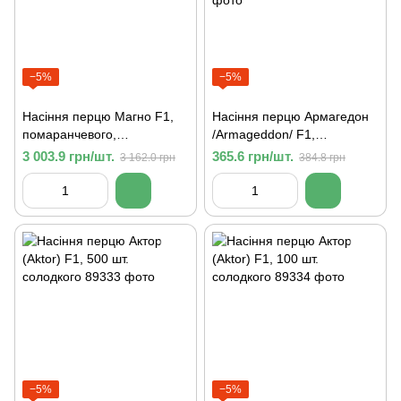
−5%
−5%
Насіння перцю Магно F1,
Насіння перцю Армагедон
помаранчевого,
/Armageddon/ F1,
кубовидного, Enza Zaden.
солодкого, Капія тип, Yuksel
3 003.9 грн/шт.
365.6 грн/шт.
3 162.0 грн
384.8 грн
500 шт.
Seeds, 100 шт
−5%
−5%