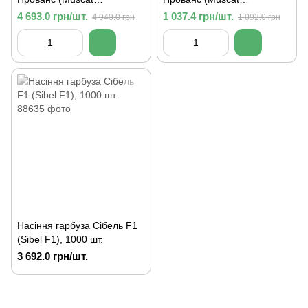
deProvans), 500 гр.
deProvans), 100 гр.
4 693.0 грн/шт.
1 037.4 грн/шт.
4 940.0 грн
1 092.0 грн
Насіння гарбуза Сібель F1
(Sibel F1), 1000 шт.
3 692.0 грн/шт.