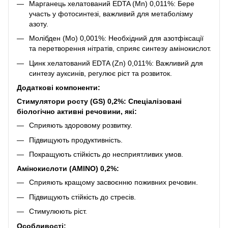
Марганець хелатований EDTA (Mn) 0,011%: Бере
участь у фотосинтезі, важливий для метаболізму
азоту.
Молібден (Mo) 0,001%: Необхідний для азотфіксації
та перетворення нітратів, сприяє синтезу амінокислот.
Цинк хелатований EDTA (Zn) 0,011%: Важливий для
синтезу ауксинів, регулює ріст та розвиток.
Додаткові компоненти:
Стимулятори росту (GS) 0,2%: Спеціалізовані
біологічно активні речовини, які:
Сприяють здоровому розвитку.
Підвищують продуктивність.
Покращують стійкість до несприятливих умов.
Амінокислоти (AMINO) 0,2%:
Сприяють кращому засвоєнню поживних речовин.
Підвищують стійкість до стресів.
Стимулюють ріст.
Особливості: