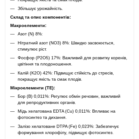
Збільшує урожайність.
Склад та опис компонентів:
Макроелементи:
Азот (N) 8%:
Нітратний азот (NO3) 8%: Швидко засвоюється,
стимулює ріст.
Фосфор (P2O5) 17%: Важливий для розвитку коренів,
цвітіння та плодоношення.
Калій (K2O) 42%: Підвищує стійкість до стресів,
покращує якість та смак плодів.
Мікроелементи (TE):
Бор (B) 0,011%: Регулює обмін речовин, важливий
для репродуктивних органів.
Мідь хелатована EDTA (Cu) 0,011%: Впливає на
фотосинтез та дихання.
Залізо хелатоване DTPA (Fe) 0,023%: Забезпечує
формування хлорофілу, підвищує фотосинтез.