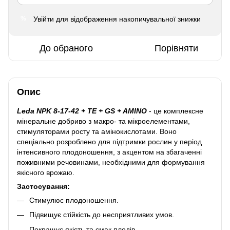
Увійти
для відображення накопичувальної знижки
%
До обраного
Порівняти
Опис
Leda NPK 8-17-42 + TE + GS + AMINO
- це комплексне
мінеральне добриво з макро- та мікроелементами,
стимуляторами росту та амінокислотами. Воно
спеціально розроблено для підтримки рослин у період
інтенсивного плодоношення, з акцентом на збагаченні
поживними речовинами, необхідними для формування
якісного врожаю.
Застосування:
Стимулює плодоношення.
Підвищує стійкість до несприятливих умов.
Покращує якість та смак плодів.