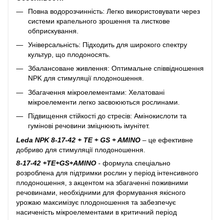
Повна водорозчинність: Легко використовувати через
системи крапельного зрошення та листкове
обприскування.
Універсальність: Підходить для широкого спектру
культур, що плодоносять.
Збалансоване живлення: Оптимальне співвідношення
NPK для стимуляції плодоношення.
Збагачення мікроелементами: Хелатовані
мікроелементи легко засвоюються рослинами.
Підвищення стійкості до стресів: Амінокислоти та
гумінові речовини зміцнюють імунітет.
Leda NPK 8-17-42 + TE + GS + AMINO
– це ефективне
добриво для стимуляції плодоношення.
8-17-42 +TE+GS+AMINO
- формула спеціально
розроблена для підтримки рослин у період інтенсивного
плодоношення, з акцентом на збагаченні поживними
речовинами, необхідними для формування якісного
урожаю максимізує плодоношення та забезпечує
насиченість мікроелементами в критичний період