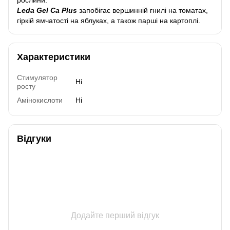
Leda Gel Ca Plus
запобігає вершинній гнилі на томатах,
гіркій ямчатості на яблуках, а також парші на картоплі.
Характеристики
Стимулятор
Ні
росту
Амінокислоти
Ні
Відгуки
Додайте перший відгук