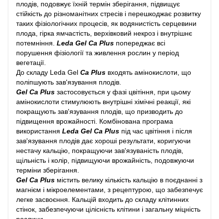
плодів, подовжує їхній термін зберігання, підвищує
стійкість до різноманітних стресів і перешкоджає розвитку
таких фізіологічних процесів, як водянистість серцевини
плода, гірка ямчастість, верхівковий некроз і внутрішнє
потемніння.
Leda Gel Ca Plus
попереджає всі
порушення фізіології та живлення рослин у період
вегетації.
До складу Leda Gel
Ca Plus
входять амінокислоти, що
поліпшують зав'язування плодів.
Gel Ca Plus
застосовується у фазі цвітіння, при цьому
амінокислоти стимулюють внутрішні хімічні реакції, які
покращують зав'язування плодів, що призводить до
підвищення врожайності. Комбінована програма
використання
Leda Gel Ca Plus
під час цвітіння і після
зав'язування плодів дає хороші результати, коригуючи
нестачу кальцію, покращуючи зав'язуваність плодів,
щільність і колір, підвищуючи врожайність, подовжуючи
терміни зберігання.
Gel Ca Plus
містить велику кількість кальцію в поєднанні з
магнієм і мікроелементами, з рецептурою, що забезпечує
легке засвоєння. Кальцій входить до складу клітинних
стінок, забезпечуючи цілісність клітини і загальну міцність
рослини.