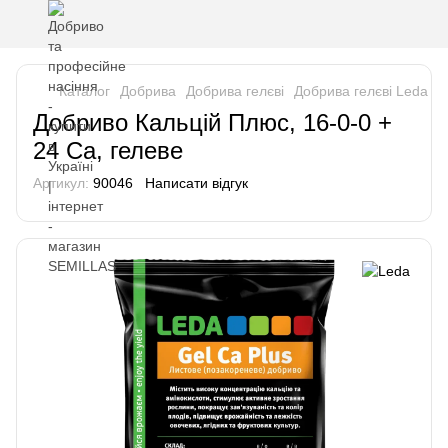
Каталог
Добрива
Добрива гелєві
Добрива гелєві Leda
Д
Добриво Кальцій Плюс, 16-0-0 +
24 Ca, гелеве
Артикул:
90046
Написати відгук