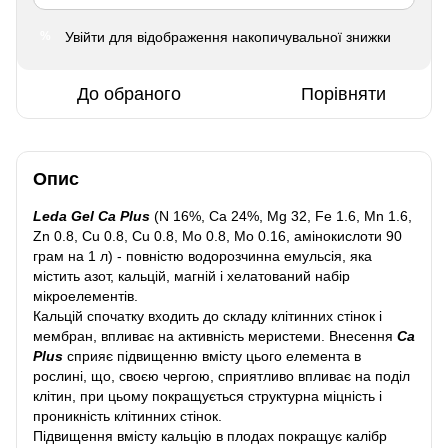
Увійти
для відображення накопичувальної знижки
%
До обраного
Порівняти
Опис
Leda Gel Ca Plus
(N 16%, Са 24%, Мg 32, Fе 1.6, Mn 1.6,
Zn 0.8, Сu 0.8, Сu 0.8, Мо 0.8, Мо 0.16, амінокислоти 90
грам на 1 л) - повністю водорозчинна емульсія, яка
містить азот, кальцій, магній і хелатований набір
мікроелементів.
Кальцій спочатку входить до складу клітинних стінок і
мембран, впливає на активність меристеми. Внесення
Ca
Plus
сприяє підвищенню вмісту цього елемента в
рослині, що, своєю чергою, сприятливо впливає на поділ
клітин, при цьому покращується структурна міцність і
проникність клітинних стінок.
Підвищення вмісту кальцію в плодах покращує калібр