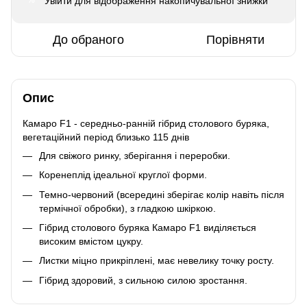
Увійти
для відображення накопичувальної знижки
%
До обраного
Порівняти
Опис
Камаро F1 - середньо-ранній гібрид столового буряка,
вегетаційний період близько 115 днів
Для свіжого ринку, зберігання і переробки.
Коренеплід ідеальної круглої форми.
Темно-червоний (всередині зберігає колір навіть після
термічної обробки), з гладкою шкіркою.
Гібрид столового буряка Камаро F1 виділяється
високим вмістом цукру.
Листки міцно прикріплені, має невелику точку росту.
Гібрид здоровий, з сильною силою зростання.