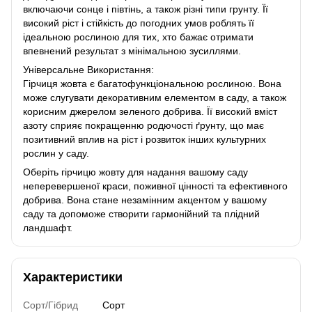
включаючи сонце і півтінь, а також різні типи грунту. Її
високий ріст і стійкість до погодних умов роблять її
ідеальною рослиною для тих, хто бажає отримати
впевнений результат з мінімальною зусиллями.
Універсальне Використання:
Гірчиця жовта є багатофункціональною рослиною. Вона
може слугувати декоративним елементом в саду, а також
корисним джерелом зеленого добрива. Її високий вміст
азоту сприяє покращенню родючості ґрунту, що має
позитивний вплив на ріст і розвиток інших культурних
рослин у саду.
Оберіть гірчицю жовту для надання вашому саду
неперевершеної краси, поживної цінності та ефективного
добрива. Вона стане незамінним акцентом у вашому
саду та допоможе створити гармонійний та плідний
ландшафт.
Характеристики
Сорт/Гібрид
Сорт