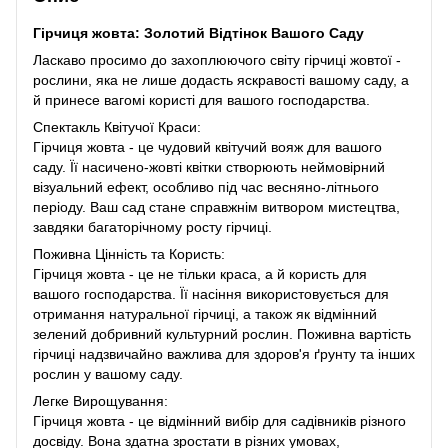
Гірчиця жовта: Золотий Відтінок Вашого Саду
Ласкаво просимо до захоплюючого світу гірчиці жовтої -
рослини, яка не лише додасть яскравості вашому саду, а
й принесе вагомі користі для вашого господарства.
Спектакль Квітучої Краси:
Гірчиця жовта - це чудовий квітучий вояж для вашого
саду. Її насичено-жовті квітки створюють неймовірний
візуальний ефект, особливо під час весняно-літнього
періоду. Ваш сад стане справжнім витвором мистецтва,
завдяки багаторічному росту гірчиці.
Поживна Цінність та Користь:
Гірчиця жовта - це не тільки краса, а й користь для
вашого господарства. Її насіння використовується для
отримання натуральної гірчиці, а також як відмінний
зелений добривний культурний рослин. Поживна вартість
гірчиці надзвичайно важлива для здоров'я ґрунту та інших
рослин у вашому саду.
Легке Вирощування:
Гірчиця жовта - це відмінний вибір для садівників різного
досвіду. Вона здатна зростати в різних умовах,