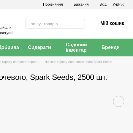
Порівняння
Бажання
Вхід
Укр
Рус
Мій кошик
адійшли
наступні
Садовий
Добрива
Сидерати
Бренди
інвентар
я гороху овочевого проф
Насіння гороху овочевого проф Spark Seeds
очевого, Spark Seeds, 2500 шт.