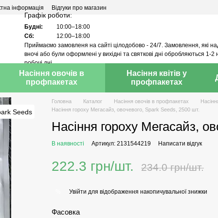
ктна інформація
Відгуки про магазин
Графік роботи:
Будні:
10:00–18:00
Сб:
12:00–18:00
Приймаємо замовленя на сайті цілодобово - 24/7. Замовлення, які н
вночі або були оформлені у вихідні та святкові дні обробляються 1-2 
робочі дні.
Насіння овочів в
Насіння квітів у
профпакетах
профпакетах
Головна
Каталог
Насіння овочів в профпакетах
Насінн
Насіння гороху Мегасайз, овочевого, Spark Seeds, 2500 шт.
Насіння гороху Мегасайз, ов
В наявності
Артикул: 2131544219
Написати відгук
222.3 грн/шт.
234.0 грн/шт.
Увійти
для відображення накопичувальної знижки
%
Фасовка