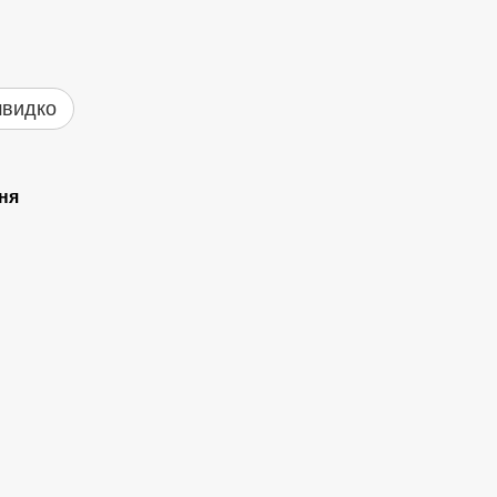
швидко
ня