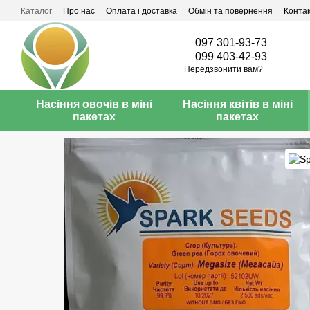
Перейти до основного контенту
Каталог
Про нас
Оплата і доставка
Обмін та повернення
Конта
097 301-93-73
099 403-42-93
Передзвонити вам?
Насіння овочів в міні
Насіння квітів в міні
пакетах
пакетах