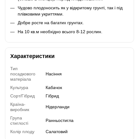
Чудово плодоносить як у відкритому грунті, так і під
плівковими укриттями.
Добре росте на багатих грунтах.
На 10 кв.м необхідно всього 8-12 рослин.
Характеристики
Тип
посадкового
Насіння
матеріала
Культура
Кабачок
Сорт/Гібрид
Гібрид
Країна-
Нідерланди
виробник
Група
Ранньостигла
стиглості
Колір плоду
Салатовий