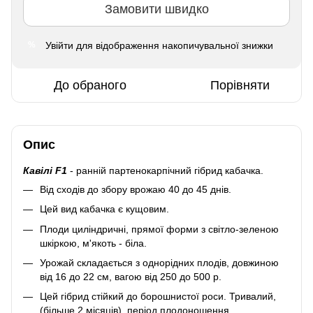
Замовити швидко
Увійти
для відображення накопичувальної знижки
%
До обраного
Порівняти
Опис
Кавілі F1
- ранній партенокарпічний гібрид кабачка.
Від сходів до збору врожаю 40 до 45 днів.
Цей вид кабачка є кущовим.
Плоди циліндричні, прямої форми з світло-зеленою
шкіркою, м'якоть - біла.
Урожай складається з однорідних плодів, довжиною
від 16 до 22 см, вагою від 250 до 500 р.
Цей гібрид стійкий до борошнистої роси. Тривалий,
(більше 2 місяців), період плодоношення.