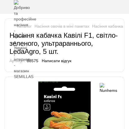
Каталог
Насіння овочів в міні пакетах
Насіння кабачка
Н
Насіння кабачка Кавілі F1, світло-
зеленого, ультрараннього,
LedaAgro, 5 шт.
Артикул:
88575
Написати відгук