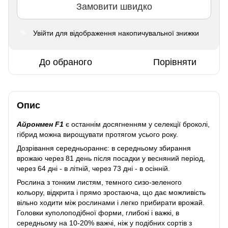
Замовити швидко
Увійти
для відображення накопичувальної знижки
%
До обраного
Порівняти
Опис
Айронмен F1
є останнім досягненням у селекції броколі,
гібрид можна вирощувати протягом усього року.
Дозрівання середньораннє: в середньому збирання
врожаю через 81 день після посадки у весняний період,
через 64 дні - в літній, через 73 дні - в осінній.
Рослина з тонким листям, темного сизо-зеленого
кольору, відкрита і прямо зростаюча, що дає можливість
вільно ходити між рослинами і легко прибирати врожай.
Головки куполоподібної форми, глибокі і важкі, в
середньому на 10-20% важчі, ніж у подібних сортів з