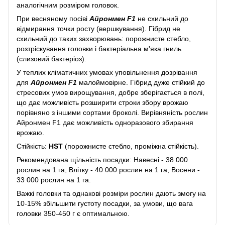
аналогічним розміром головок.
При весняному посіві
Айронмен F1
не схильний до
відмирання точки росту (вершкування). Гібрид не
схильний до таких захворювань: порожнисте стебло,
розтріскування головки і бактеріальна м'яка гниль
(слизовий бактеріоз).
У теплих кліматичних умовах уповільнення дозрівання
для
Айронмен F1
малоймовірне. Гібрид дуже стійкий до
стресових умов вирощування, добре зберігається в полі,
що дає можливість розширити строки збору врожаю
порівняно з іншими сортами броколі. Вирівняність рослин
Айронмен F1 дає можливість одноразового збирання
врожаю.
Стійкість:
HST
(порожнисте стебло, проміжна стійкість).
Рекомендована щільність посадки: Навесні - 38 000
рослин на 1 га, Влітку - 40 000 рослин на 1 га, Восени -
33 000 рослин на 1 га.
Важкі головки та однакові розміри рослин дають змогу на
10-15% збільшити густоту посадки, за умови, що вага
головки 350-450 г є оптимальною.