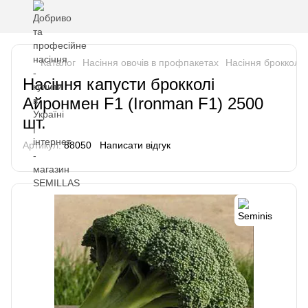
Каталог
Насіння овочів в профпакетах
Насіння брокколі
Насіння капусти брокколі
Айронмен F1 (Ironman F1) 2500
шт.
Артикул:
88050
Написати відгук