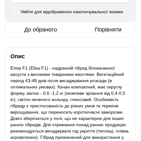
Увійти
для відображення накопичувальної знижки
%
До обраного
Порівняти
Опис
Еліза F1 (Elisa F1) - надранній гібрид білокачанної
капусти з високими товарними якостями. Вегетаційний
період 43-48 днів після висаджування розсади (в
оптимальних умовах). Качан компактний, має округлу
форму, вагою - 0,6 -1,2 кг (можливе зрізання від 0,4-0,5
кг), світло-зеленого кольору, глянсовий. Особливість
гібриду є пристосованість до різних умов та термінів
вирощування, що переносить короткочасні заморозки.
Довго зберігається у полі, що не характерне для інших
ранніх гібридів. Для отримання понад ранню продукцію
рекомендується висаджувати під укриття (теплиці, плівка,
агроволокно). Гібрид призначений для використання у