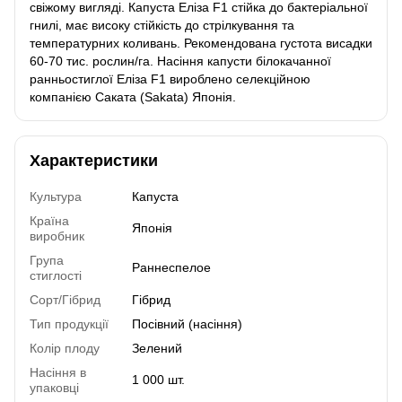
свіжому вигляді. Капуста Еліза F1 стійка до бактеріальної
гнилі, має високу стійкість до стрілкування та
температурних коливань. Рекомендована густота висадки
60-70 тис. рослин/га. Насіння капусти білокачанної
ранньостиглої Еліза F1 вироблено селекційною
компанією Саката (Sakata) Японія.
Характеристики
Культура
Капуста
Країна
Японія
виробник
Група
Раннеспелое
стиглості
Сорт/Гібрид
Гібрид
Тип продукції
Посівний (насіння)
Колір плоду
Зелений
Насіння в
1 000 шт.
упаковці