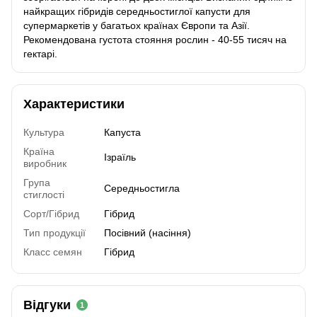
найкращих гібридів середньостиглої капусти для
супермаркетів у багатьох країнах Європи та Азії.
Рекомендована густота стояння рослин - 40-55 тисяч на
гектарі.
Характеристики
Культура
Капуста
Країна
Ізраїль
виробник
Група
Середньостигла
стиглості
Сорт/Гібрид
Гібрид
Тип продукції
Посівний (насіння)
Класс семян
Гібрид
Відгуки
1