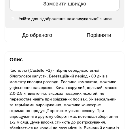
Замовити швидко
Увійти
для відображення накопичувальної знижки
%
До обраного
Порівняти
Опис
Кастелло (Castello F1) - гібрид середньостиглої
білоголової капусти. Вегетаційний період - 80 днів з
моменту висадки розсади. Рослина компактна, можливе
ущільнення насаджень. Качан округлий, щільний, масою
2,0-2,5 кг виключно, високих товарних якостей, не
переростає навіть при зріджених посівах. Універсальний
за термінами вирощування, можливе конвеєрне
отримання продукції протягом усього сезону. При
вирощуванні в другому обороті має потенціал зберігання
1-2 місяці. Дуже висока стійкість до розтріскування,
зберігається на корені до двох місяців. Визнаний одним із